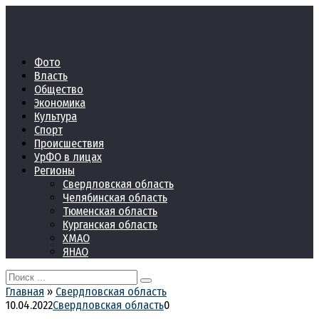
Перейти
к
контенту
Фото
Власть
Общество
Экономика
Культура
Спорт
Происшествия
УрФО в лицах
Регионы
Свердловская область
Челябинская область
Тюменская область
Курганская область
ХМАО
ЯНАО
Search
for:
Главная
»
Свердловская область
10.04.2022
Свердловская область
0