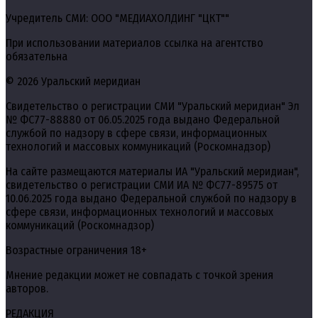
Учредитель СМИ: ООО "МЕДИАХОЛДИНГ "ЦКТ""
При использовании материалов ссылка на агентство
обязательна
© 2026 Уральский меридиан
Свидетельство о регистрации СМИ "Уральский меридиан" Эл
№ ФС77-88880 от 06.05.2025 года выдано Федеральной
службой по надзору в сфере связи, информационных
технологий и массовых коммуникаций (Роскомнадзор)
На сайте размещаются материалы ИА "Уральский меридиан",
свидетельство о регистрации СМИ ИА № ФС77-89575 от
10.06.2025 года выдано Федеральной службой по надзору в
сфере связи, информационных технологий и массовых
коммуникаций (Роскомнадзор)
Возрастные ограничения 18+
Мнение редакции может не совпадать с точкой зрения
авторов.
РЕДАКЦИЯ