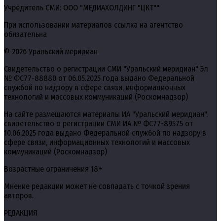
Учредитель СМИ: ООО "МЕДИАХОЛДИНГ "ЦКТ""
При использовании материалов ссылка на агентство
обязательна
© 2026 Уральский меридиан
Свидетельство о регистрации СМИ "Уральский меридиан" Эл
№ ФС77-88880 от 06.05.2025 года выдано Федеральной
службой по надзору в сфере связи, информационных
технологий и массовых коммуникаций (Роскомнадзор)
На сайте размещаются материалы ИА "Уральский меридиан",
свидетельство о регистрации СМИ ИА № ФС77-89575 от
10.06.2025 года выдано Федеральной службой по надзору в
сфере связи, информационных технологий и массовых
коммуникаций (Роскомнадзор)
Возрастные ограничения 18+
Мнение редакции может не совпадать с точкой зрения
авторов.
РЕДАКЦИЯ