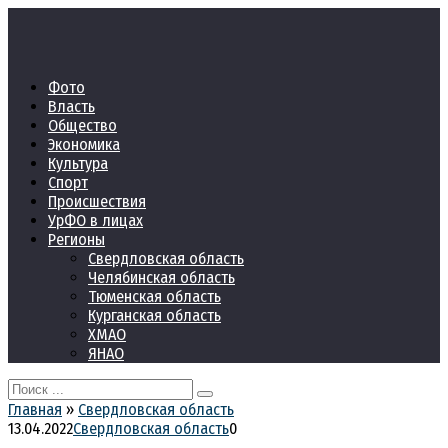
Перейти
к
контенту
Фото
Власть
Общество
Экономика
Культура
Спорт
Происшествия
УрФО в лицах
Регионы
Свердловская область
Челябинская область
Тюменская область
Курганская область
ХМАО
ЯНАО
Search
for:
Главная
»
Свердловская область
13.04.2022
Свердловская область
0