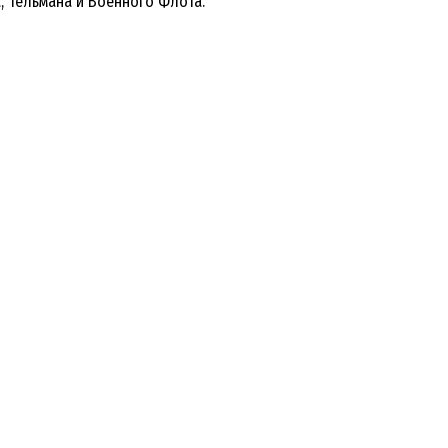
, Тельмана и Военного Флота.