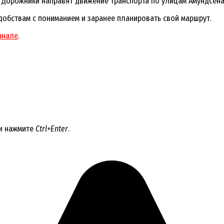
д. Дорожники направят движение транспорта по улицам Амундсена
добствам с пониманием и заранее планировать свой маршрут.
анале
.
 и нажмите
Ctrl+Enter
.