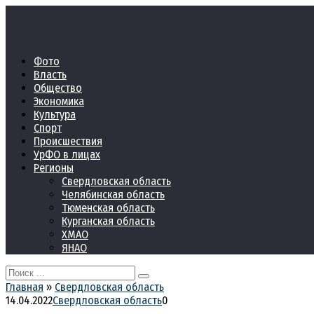
Перейти
к
контенту
Фото
Власть
Общество
Экономика
Культура
Спорт
Происшествия
УрФО в лицах
Регионы
Свердловская область
Челябинская область
Тюменская область
Курганская область
ХМАО
ЯНАО
Search
for:
Главная
»
Свердловская область
14.04.2022
Свердловская область
0