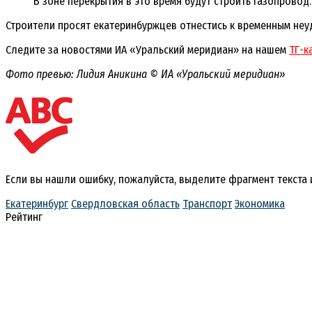
В зоне перекрытия в это время будут строить газопрово
Строители просят екатеринбуржцев отнестись к временным неу
Следите за новостями ИА «Уральский меридиан» на нашем
ТГ-к
Фото превью: Лидия Аникина © ИА «Уральский меридиан»
Если вы нашли ошибку, пожалуйста, выделите фрагмент текста
Екатеринбург
Свердловская область
Транспорт
Экономика
Рейтинг