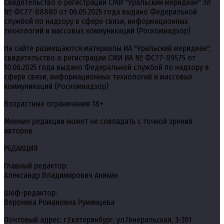
Свидетельство о регистрации СМИ "Уральский меридиан" Эл
№ ФС77-88880 от 06.05.2025 года выдано Федеральной
службой по надзору в сфере связи, информационных
технологий и массовых коммуникаций (Роскомнадзор)
На сайте размещаются материалы ИА "Уральский меридиан",
свидетельство о регистрации СМИ ИА № ФС77-89575 от
10.06.2025 года выдано Федеральной службой по надзору в
сфере связи, информационных технологий и массовых
коммуникаций (Роскомнадзор)
Возрастные ограничения 18+
Мнение редакции может не совпадать с точкой зрения
авторов.
РЕДАКЦИЯ
Главный редактор:
Александр Владимирович Аникин
Шеф-редактор:
Вероника Романовна Румянцева
Почтовый адрес: г.Екатеринбург, ул.Генеральская, 3-201