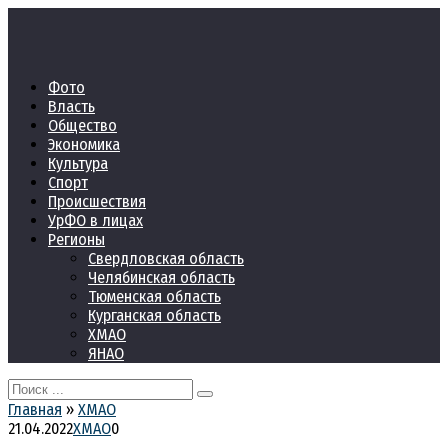
Перейти
к
контенту
Фото
Власть
Общество
Экономика
Культура
Спорт
Происшествия
УрФО в лицах
Регионы
Свердловская область
Челябинская область
Тюменская область
Курганская область
ХМАО
ЯНАО
Search
for:
Главная
»
ХМАО
21.04.2022
ХМАО
0