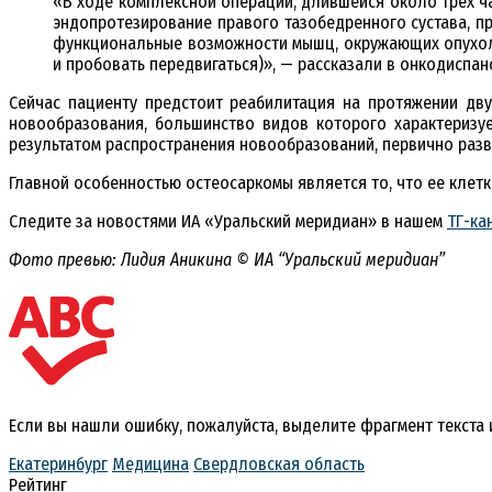
«В ходе комплексной операции, длившейся около трёх ч
эндопротезирование правого тазобедренного сустава, п
функциональные возможности мышц, окружающих опухоль
и пробовать передвигаться)», — рассказали в онкодиспан
Сейчас пациенту предстоит реабилитация на протяжении дву
новообразования, большинство видов которого характеризуе
результатом распространения новообразований, первично разви
Главной особенностью остеосаркомы является то, что ее клет
Следите за новостями ИА «Уральский меридиан» в нашем
ТГ-ка
Фото превью: Лидия Аникина © ИА “Уральский меридиан”
Если вы нашли ошибку, пожалуйста, выделите фрагмент текста
Екатеринбург
Медицина
Свердловская область
Рейтинг