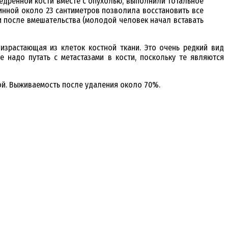
едренной кости вместе с опухолью, выполнили тотальное
инной около 23 сантиметров позволила восстановить все
 после вмешательства (молодой человек начал вставать
израстающая из клеток костной ткани. Это очень редкий вид
 надо путать с метастазами в кости, поскольку те являются
лой. Выживаемость после удаления около 70%.