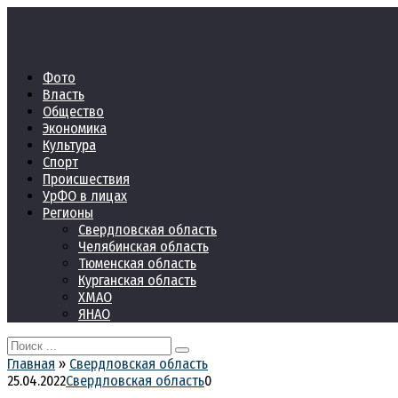
Перейти
к
контенту
Фото
Власть
Общество
Экономика
Культура
Спорт
Происшествия
УрФО в лицах
Регионы
Свердловская область
Челябинская область
Тюменская область
Курганская область
ХМАО
ЯНАО
Search
for:
Главная
»
Свердловская область
25.04.2022
Свердловская область
0