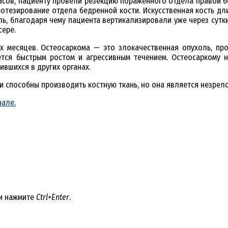
асов, пациенту провели резекцию пораженного отдела правой б
ротезирование отдела бедренной кости. Искусственная кость дл
, благодаря чему пациента вертикализировали уже через сутки
сере.
х месяцев. Остеосаркома — это злокачественная опухоль, про
тся быстрым ростом и агрессивным течением. Остеосаркому не
вшихся в других органах.
ки способны производить костную ткань, но она является незре
нале.
 и нажмите
Ctrl+Enter
.