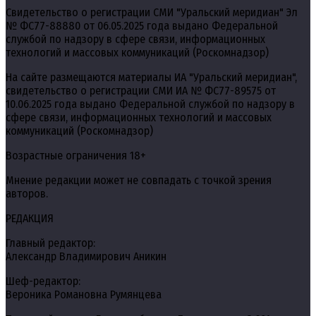
Свидетельство о регистрации СМИ "Уральский меридиан" Эл
№ ФС77-88880 от 06.05.2025 года выдано Федеральной
службой по надзору в сфере связи, информационных
технологий и массовых коммуникаций (Роскомнадзор)
На сайте размещаются материалы ИА "Уральский меридиан",
свидетельство о регистрации СМИ ИА № ФС77-89575 от
10.06.2025 года выдано Федеральной службой по надзору в
сфере связи, информационных технологий и массовых
коммуникаций (Роскомнадзор)
Возрастные ограничения 18+
Мнение редакции может не совпадать с точкой зрения
авторов.
РЕДАКЦИЯ
Главный редактор:
Александр Владимирович Аникин
Шеф-редактор:
Вероника Романовна Румянцева