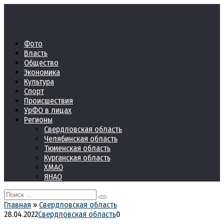
Перейти
к
контенту
Фото
Власть
Общество
Экономика
Культура
Спорт
Происшествия
УрФО в лицах
Регионы
Свердловская область
Челябинская область
Тюменская область
Курганская область
ХМАО
ЯНАО
Search
for:
Главная
»
Свердловская область
28.04.2022
Свердловская область
0