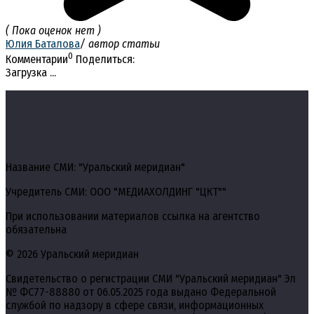
( Пока оценок нет )
Юлия Баталова
/ автор статьи
0
Комментарии
Поделиться:
Загрузка ...
Название СМИ: "Уральский меридиан"
Учредитель СМИ: ООО "МЕДИАХОЛДИНГ "ЦКТ""
При использовании материалов ссылка на агентство
обязательна
© 2026 Уральский меридиан
Свидетельство о регистрации СМИ "Уральский меридиан" Эл
№ ФС77-88880 от 06.05.2025 года выдано Федеральной
службой по надзору в сфере связи, информационных