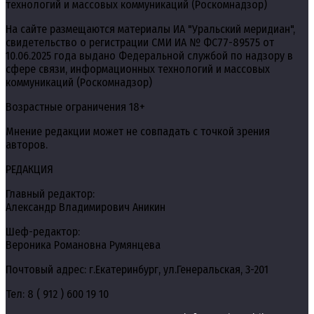
технологий и массовых коммуникаций (Роскомнадзор)
На сайте размещаются материалы ИА "Уральский меридиан",
свидетельство о регистрации СМИ ИА № ФС77-89575 от
10.06.2025 года выдано Федеральной службой по надзору в
сфере связи, информационных технологий и массовых
коммуникаций (Роскомнадзор)
Возрастные ограничения 18+
Мнение редакции может не совпадать с точкой зрения
авторов.
РЕДАКЦИЯ
Главный редактор:
Александр Владимирович Аникин
Шеф-редактор:
Вероника Романовна Румянцева
Почтовый адрес: г.Екатеринбург, ул.Генеральская, 3-201
Тел: 8 ( 912 ) 600 19 10