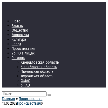
Перейти
к
контенту
Фото
Власть
Общество
Экономика
Культура
Спорт
Происшествия
УрФО в лицах
Регионы
Свердловская область
Челябинская область
Тюменская область
Курганская область
ХМАО
ЯНАО
Search
for:
Главная
»
Происшествия
13.05.2022
Происшествия
0