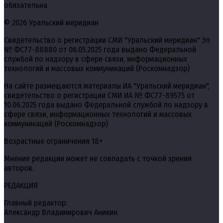
обязательна
© 2026 Уральский меридиан
Свидетельство о регистрации СМИ "Уральский меридиан" Эл
№ ФС77-88880 от 06.05.2025 года выдано Федеральной
службой по надзору в сфере связи, информационных
технологий и массовых коммуникаций (Роскомнадзор)
На сайте размещаются материалы ИА "Уральский меридиан",
свидетельство о регистрации СМИ ИА № ФС77-89575 от
10.06.2025 года выдано Федеральной службой по надзору в
сфере связи, информационных технологий и массовых
коммуникаций (Роскомнадзор)
Возрастные ограничения 18+
Мнение редакции может не совпадать с точкой зрения
авторов.
РЕДАКЦИЯ
Главный редактор:
Александр Владимирович Аникин