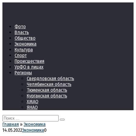
Перейти
к
контенту
Фото
Власть
Общество
Экономика
Культура
Спорт
Происшествия
УрФО в лицах
Регионы
Свердловская область
Челябинская область
Тюменская область
Курганская область
ХМАО
ЯНАО
Search
for:
Главная
»
Экономика
14.05.2022
Экономика
0