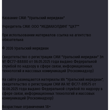
Название СМИ: "Уральский меридиан"
Учредитель СМИ: ООО "МЕДИАХОЛДИНГ "ЦКТ""
При использовании материалов ссылка на агентство
обязательна
© 2026 Уральский меридиан
Свидетельство о регистрации СМИ "Уральский меридиан" Эл
№ ФС77-88880 от 06.05.2025 года выдано Федеральной
службой по надзору в сфере связи, информационных
технологий и массовых коммуникаций (Роскомнадзор)
На сайте размещаются материалы ИА "Уральский меридиан",
свидетельство о регистрации СМИ ИА № ФС77-89575 от
10.06.2025 года выдано Федеральной службой по надзору в
сфере связи, информационных технологий и массовых
коммуникаций (Роскомнадзор)
Возрастные ограничения 18+