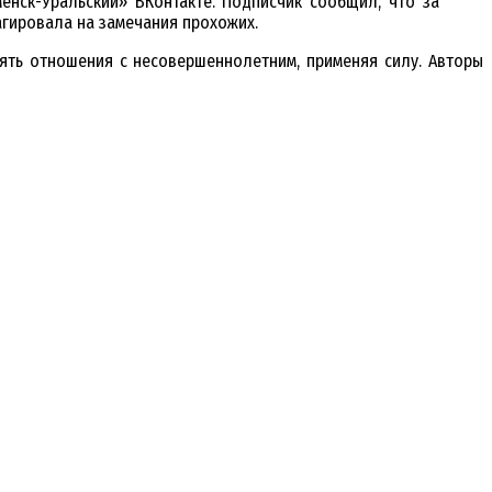
енск-Уральский» ВКонтакте. Подписчик сообщил, что за
агировала на замечания прохожих.
ять отношения с несовершеннолетним, применяя силу. Авторы