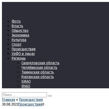
Перейти
к
контенту
Фото
Власть
Общество
Экономика
Культура
Спорт
Происшествия
УрФО в лицах
Регионы
Свердловская область
Челябинская область
Тюменская область
Курганская область
ХМАО
ЯНАО
Search
for:
Главная
»
Происшествия
30.08.2022
Происшествия
0