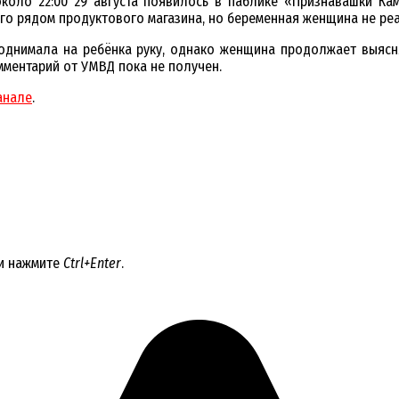
коло 22:00 29 августа появилось в паблике «Признавашки Кам
го рядом продуктового магазина, но беременная женщина не ре
однимала на ребёнка руку, однако женщина продолжает выясн
мментарий от УМВД пока не получен.
анале
.
 и нажмите
Ctrl+Enter
.