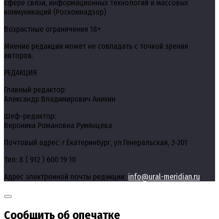
сфере связи, информационных технологий и массовых
коммуникаций (Роскомнадзор)
Возрастные ограничения 18+
Мнение редакции может не совпадать с точкой зрения
авторов.
РЕДАКЦИЯ
Главный редактор:
Александр Владимирович Аникин
Шеф-редактор:
Вероника Романовна Румянцева
Почтовый адрес: г.Екатеринбург, ул.Генеральская, 3-201
Тел: 8 ( 912 ) 600 19 10
Адрес электронной почты редакции:
info@ural-meridian.ru
Сообщить об опечатке