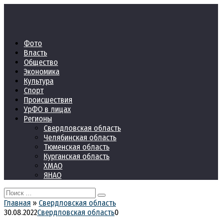
Перейти
к
контенту
Фото
Власть
Общество
Экономика
Культура
Спорт
Происшествия
УрФО в лицах
Регионы
Свердловская область
Челябинская область
Тюменская область
Курганская область
ХМАО
ЯНАО
Search
for:
Главная
»
Свердловская область
30.08.2022
Свердловская область
0