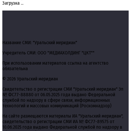
Загрузка ...
Название СМИ: "Уральский меридиан"
Учредитель СМИ: ООО "МЕДИАХОЛДИНГ "ЦКТ""
При использовании материалов ссылка на агентство
обязательна
© 2026 Уральский меридиан
Свидетельство о регистрации СМИ "Уральский меридиан" Эл
№ ФС77-88880 от 06.05.2025 года выдано Федеральной
службой по надзору в сфере связи, информационных
технологий и массовых коммуникаций (Роскомнадзор)
На сайте размещаются материалы ИА "Уральский меридиан",
свидетельство о регистрации СМИ ИА № ФС77-89575 от
10.06.2025 года выдано Федеральной службой по надзору в