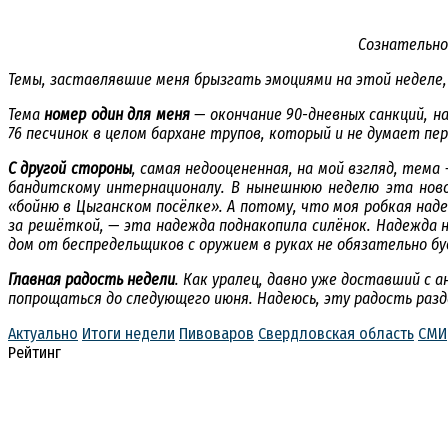
Сознательно
Темы, заставлявшие меня брызгать эмоциями на этой неделе, 
Тема
номер один для меня
— окончание 90-дневных санкций, н
76 песчинок в целом бархане трупов, который и не думает пе
С другой стороны
, самая недооцененная, на мой взгляд, тем
бандитскому интернационалу. В нынешнюю неделю эта новос
«бойню в Цыганском посёлке». А потому, что моя робкая над
за решёткой, — эта надежда поднакопила силёнок. Надежда 
дом от беспредельщиков с оружием в руках не обязательно б
Главная радость недели
. Как уралец, давно уже доставший с 
попрощаться до следующего июня. Надеюсь, эту радость разде
Актуально
Итоги недели
Пивоваров
Свердловская область
СМИ
Рейтинг