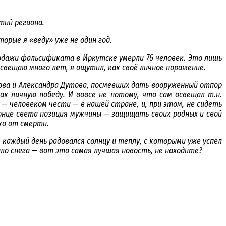
тий региона.
орые я «веду» уже не один год.
родажи фальсификата в Иркутске умерли 76 человек. Это лишь
свещаю много лет, я ощутил, как своё личное поражение.
шова и Александра Дутова, посмевших дать вооруженный отпор
к личную победу. И вовсе не потому, что сам освещал т.н.
— человеком чести — в нашей стране, и, при этом, не сидеть
онце света позиция мужчины — защищать своих родных и свой
ко от смерти.
 каждый день радовался солнцу и теплу, с которыми уже успел
ло снега — вот это самая лучшая новость, не находите?