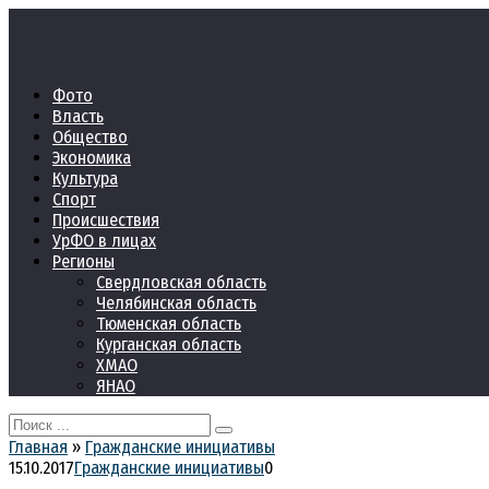
Перейти
к
контенту
Фото
Власть
Общество
Экономика
Культура
Спорт
Происшествия
УрФО в лицах
Регионы
Свердловская область
Челябинская область
Тюменская область
Курганская область
ХМАО
ЯНАО
Search
for:
Главная
»
Гражданские инициативы
15.10.2017
Гражданские инициативы
0