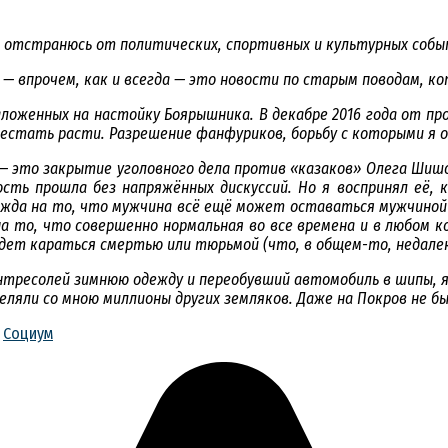
 отстранюсь от политических, спортивных и культурных собы
— впрочем, как и всегда — это новости по старым поводам, кот
аложенных на настойку Боярышника. В декабре 2016 года от п
рестать расти. Разрешение фанфуриков, борьбу с которыми я о
а — это закрытие уголовного дела против «казаков» Олега Ши
ть прошла без напряжённых дискуссий. Но я воспринял её, ка
ежда на то, что мужчина всё ещё может оставаться мужчиной 
на то, что совершенно нормальная во все времена и в любом к
удет караться смертью или тюрьмой (что, в общем-то, недале
антресолей зимнюю одежду и переобувший автомобиль в шипы, я
ляли со мною миллионы других земляков. Даже на Покров не бы
Социум