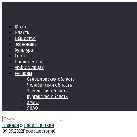
Перейти
к
контенту
Фото
Власть
Общество
Экономика
Культура
Спорт
Происшествия
УрФО в лицах
Регионы
Свердловская область
Челябинская область
Тюменская область
Курганская область
ХМАО
ЯНАО
Search
for:
Главная
»
Происшествия
09.09.2022
Происшествия
0