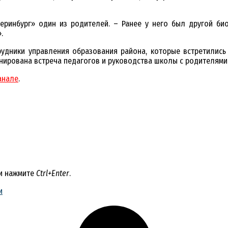
теринбург» один из родителей. – Ранее у него был другой био
.
рудники управления образования района, которые встретились
анирована встреча педагогов и руководства школы с родителями
анале
.
 и нажмите
Ctrl+Enter
.
и