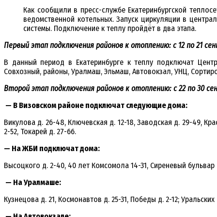
Как сообщили в пресс-службе Екатеринбургской теплосет
ведомственной котельных. Запуск циркуляции в централ
системы. Подключение к теплу пройдёт в два этапа.
Первый этап подключения районов к отоплению: с 12 по 21 се
В данный период в Екатеринбурге к теплу подключат Центра
Совхозный, районы, Уралмаш, Эльмаш, Автовокзал, УНЦ, Сортиро
Второй этап подключения районов к отоплению: с 22 по 30 с
— В Визовском районе подключат следующие дома:
Викулова д. 26-48, Ключевская д. 12-18, Заводская д. 29-49, Крас
2-52, Токарей д. 27-66.
— На ЖБИ подключат дома:
Высоцкого д. 2-40, 40 лет Комсомола 14-31, Сиреневый бульвар д.
— На Уралмаше:
Кузнецова д. 21, Космонавтов д. 25-31, Победы д. 2-12; Уральских Р
— На Автовокзале: