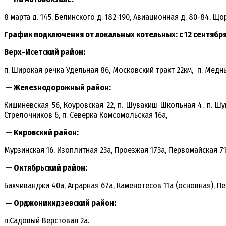
8 марта д. 145, Белинского д. 182-190, Авиационная д. 80-84, Щор
График подключения от локальных котельных: с 12 сентября
Верх-Исетский район:
п. Широкая речка Удельная 8б, Московский тракт 22км, п. Медн
— Железнодорожный район:
Кишиневская 56, Коуровская 22, п. Шувакиш Школьная 4, п. Шу
Стрелочников 6, п. Северка Комсомольская 16а,
— Кировский район:
Мурзинская 1б, Изоплитная 23а, Проезжая 173а, Первомайская 71
— Октябрьский район:
Бахчиванджи 40а, Аграрная 67а, Каменотесов 11а (основная), Пет
— Орджоникидзевский район:
п.Садовый Верстовая 2а.