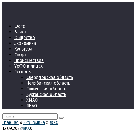
Перейти
к
контенту
Фото
Власть
Общество
Экономика
Культура
Спорт
Происшествия
УрФО в лицах
Регионы
Свердловская область
Челябинская область
Тюменская область
Курганская область
ХМАО
ЯНАО
Search
for:
Главная
»
Экономика
»
ЖКХ
12.09.2022
ЖКХ
0