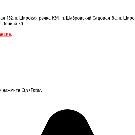
ская 132, п. Широкая речка КЭЧ, п. Шабровский Садовая 8а, п. Ши
т Ленина 50.
анале
.
 и нажмите
Ctrl+Enter
.