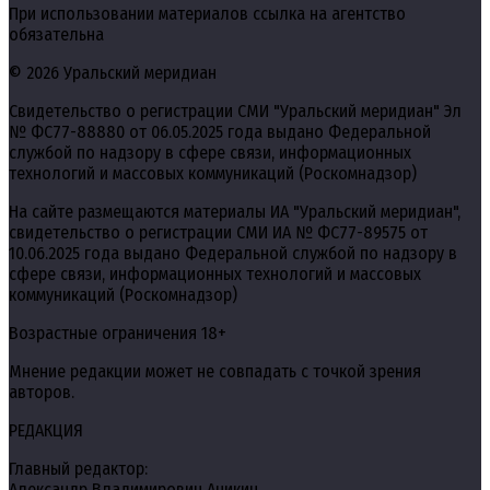
При использовании материалов ссылка на агентство
обязательна
© 2026 Уральский меридиан
Свидетельство о регистрации СМИ "Уральский меридиан" Эл
№ ФС77-88880 от 06.05.2025 года выдано Федеральной
службой по надзору в сфере связи, информационных
технологий и массовых коммуникаций (Роскомнадзор)
На сайте размещаются материалы ИА "Уральский меридиан",
свидетельство о регистрации СМИ ИА № ФС77-89575 от
10.06.2025 года выдано Федеральной службой по надзору в
сфере связи, информационных технологий и массовых
коммуникаций (Роскомнадзор)
Возрастные ограничения 18+
Мнение редакции может не совпадать с точкой зрения
авторов.
РЕДАКЦИЯ
Главный редактор:
Александр Владимирович Аникин