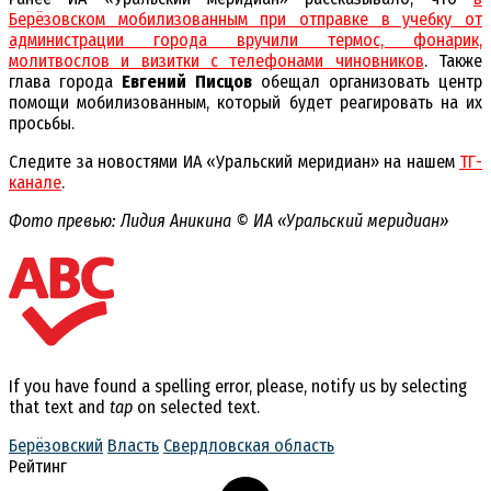
Берёзовском мобилизованным при отправке в учебку от
администрации города вручили термос, фонарик,
молитвослов и визитки с телефонами чиновников
. Также
глава города
Евгений Писцов
обещал организовать центр
помощи мобилизованным, который будет реагировать на их
просьбы.
Следите за новостями ИА «Уральский меридиан» на нашем
ТГ-
канале
.
Фото превью: Лидия Аникина © ИА «Уральский меридиан»
If you have found a spelling error, please, notify us by selecting
that text and
tap
on selected text.
Берёзовский
Власть
Свердловская область
Рейтинг