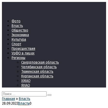
Перейти
к
контенту
Фото
Власть
Общество
Экономика
Культура
Спорт
Происшествия
УрФО в лицах
Регионы
Свердловская область
Челябинская область
Тюменская область
Курганская область
ХМАО
ЯНАО
Search
for:
Главная
»
Власть
28.09.2022
Власть
0