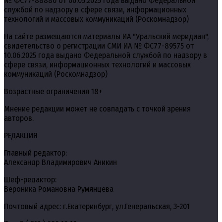
№ ФС77-88880 от 06.05.2025 года выдано Федеральной
службой по надзору в сфере связи, информационных
технологий и массовых коммуникаций (Роскомнадзор)
На сайте размещаются материалы ИА "Уральский меридиан",
свидетельство о регистрации СМИ ИА № ФС77-89575 от
10.06.2025 года выдано Федеральной службой по надзору в
сфере связи, информационных технологий и массовых
коммуникаций (Роскомнадзор)
Возрастные ограничения 18+
Мнение редакции может не совпадать с точкой зрения
авторов.
РЕДАКЦИЯ
Главный редактор:
Александр Владимирович Аникин
Шеф-редактор:
Вероника Романовна Румянцева
Почтовый адрес: г.Екатеринбург, ул.Генеральская, 3-201