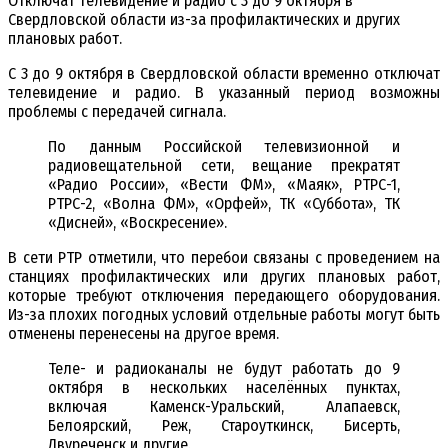
Отключат телевидение и радио с 3 до 9 октября в
Свердловской области из-за профилактических и других
плановых работ.
С 3 до 9 октября в Свердловской области временно отключат
телевидение и радио. В указанный период возможны
проблемы с передачей сигнала.
По данным Российской телевизионной и
радиовещательной сети, вещание прекратят
«Радио России», «Вести ФМ», «Маяк», РТРС-1,
РТРС-2, «Волна ФМ», «Орфей», ТК «Суббота», ТК
«Дисней», «Воскресение».
В сети РТР отметили, что перебои связаны с проведением на
станциях профилактических или других плановых работ,
которые требуют отключения передающего оборудования.
Из-за плохих погодных условий отдельные работы могут быть
отменены перенесены на другое время.
Теле- и радиоканалы не будут работать до 9
октября в нескольких населённых пунктах,
включая Каменск-Уральский, Алапаевск,
Белоярский, Реж, Староуткинск, Бисерть,
Двуреченск и другие.