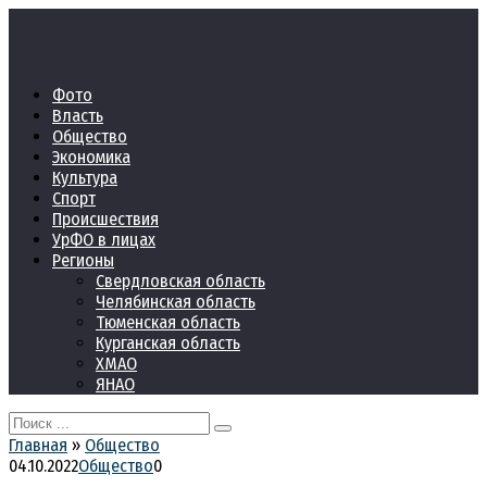
Перейти
к
контенту
Фото
Власть
Общество
Экономика
Культура
Спорт
Происшествия
УрФО в лицах
Регионы
Свердловская область
Челябинская область
Тюменская область
Курганская область
ХМАО
ЯНАО
Search
for:
Главная
»
Общество
04.10.2022
Общество
0