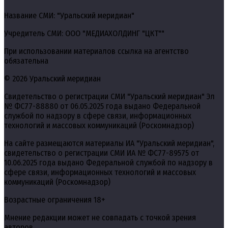
Название СМИ: "Уральский меридиан"
Учредитель СМИ: ООО "МЕДИАХОЛДИНГ "ЦКТ""
При использовании материалов ссылка на агентство
обязательна
© 2026 Уральский меридиан
Свидетельство о регистрации СМИ "Уральский меридиан" Эл
№ ФС77-88880 от 06.05.2025 года выдано Федеральной
службой по надзору в сфере связи, информационных
технологий и массовых коммуникаций (Роскомнадзор)
На сайте размещаются материалы ИА "Уральский меридиан",
свидетельство о регистрации СМИ ИА № ФС77-89575 от
10.06.2025 года выдано Федеральной службой по надзору в
сфере связи, информационных технологий и массовых
коммуникаций (Роскомнадзор)
Возрастные ограничения 18+
Мнение редакции может не совпадать с точкой зрения
авторов.