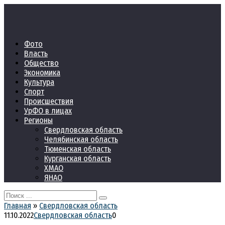
Перейти
к
контенту
Фото
Власть
Общество
Экономика
Культура
Спорт
Происшествия
УрФО в лицах
Регионы
Свердловская область
Челябинская область
Тюменская область
Курганская область
ХМАО
ЯНАО
Search
for:
Главная
»
Свердловская область
11.10.2022
Свердловская область
0