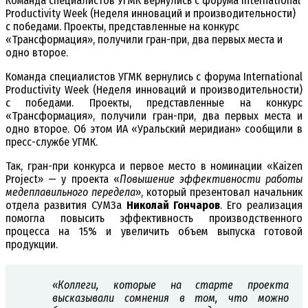
Команда специалистов УГМК вернулись с форума International
Productivity Week (Неделя инноваций и производительности)
с победами. Проекты, представленные на конкурс
«Трансформация», получили гран-при, два первых места и
одно второе.
Команда специалистов УГМК вернулись с форума International
Productivity Week (Неделя инноваций и производительности)
с победами. Проекты, представленные на конкурс
«Трансформация», получили гран-при, два первых места и
одно второе. Об этом ИА «Уральский меридиан» сообщили в
пресс-службе УГМК.
Так, гран-при конкурса и первое место в номинации «Kaizen
Project» — у проекта «
Повышение эффективности работы
медеплавильного передела
», который презентовал начальник
отдела развития СУМЗа
Николай Гончаров
. Его реализация
помогла повысить эффективность производственного
процесса на 15% и увеличить объем выпуска готовой
продукции.
«Коллеги, которые на старте проекта
высказывали сомнения в том, что можно