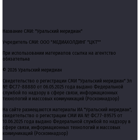
Название СМИ: "Уральский меридиан"
Учредитель СМИ: ООО "МЕДИАХОЛДИНГ "ЦКТ""
При использовании материалов ссылка на агентство
обязательна
© 2026 Уральский меридиан
Свидетельство о регистрации СМИ "Уральский меридиан" Эл
№ ФС77-88880 от 06.05.2025 года выдано Федеральной
службой по надзору в сфере связи, информационных
технологий и массовых коммуникаций (Роскомнадзор)
На сайте размещаются материалы ИА "Уральский меридиан",
свидетельство о регистрации СМИ ИА № ФС77-89575 от
10.06.2025 года выдано Федеральной службой по надзору в
сфере связи, информационных технологий и массовых
коммуникаций (Роскомнадзор)