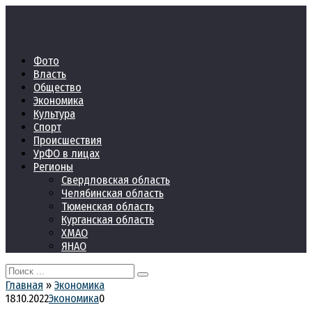
Перейти
к
контенту
Фото
Власть
Общество
Экономика
Культура
Спорт
Происшествия
УрФО в лицах
Регионы
Свердловская область
Челябинская область
Тюменская область
Курганская область
ХМАО
ЯНАО
Search
for:
Главная
»
Экономика
18.10.2022
Экономика
0