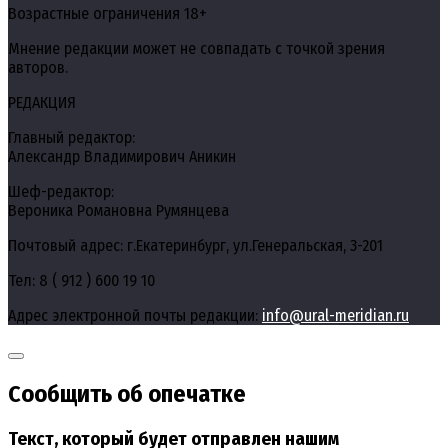
Возрастные ограничения 18+
Мнение редакции может не совпадать с точкой зрения
авторов.
РЕДАКЦИЯ
Главный редактор:
Александр Владимирович Аникин
Шеф-редактор:
Вероника Романовна Румянцева
Почтовый адрес: г.Екатеринбург, ул.Генеральская, 3-201
Тел: 8 ( 912 ) 600 19 10
Адрес электронной почты редакции:
info@ural-meridian.ru
Сообщить об опечатке
Текст, который будет отправлен нашим