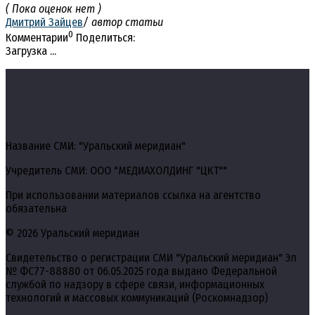
( Пока оценок нет )
Дмитрий Зайцев
/ автор статьи
0
Комментарии
Поделиться:
Загрузка ...
Название СМИ: "Уральский меридиан"
Учредитель СМИ: ООО "МЕДИАХОЛДИНГ "ЦКТ""
При использовании материалов ссылка на агентство
обязательна
© 2026 Уральский меридиан
Свидетельство о регистрации СМИ "Уральский меридиан" Эл
№ ФС77-88880 от 06.05.2025 года выдано Федеральной
службой по надзору в сфере связи, информационных
технологий и массовых коммуникаций (Роскомнадзор)