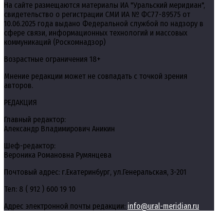
На сайте размещаются материалы ИА "Уральский меридиан",
свидетельство о регистрации СМИ ИА № ФС77-89575 от
10.06.2025 года выдано Федеральной службой по надзору в
сфере связи, информационных технологий и массовых
коммуникаций (Роскомнадзор)
Возрастные ограничения 18+
Мнение редакции может не совпадать с точкой зрения
авторов.
РЕДАКЦИЯ
Главный редактор:
Александр Владимирович Аникин
Шеф-редактор:
Вероника Романовна Румянцева
Почтовый адрес: г.Екатеринбург, ул.Генеральская, 3-201
Тел: 8 ( 912 ) 600 19 10
Адрес электронной почты редакции:
info@ural-meridian.ru