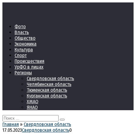
Перейти
к
контенту
Фото
Власть
Общество
Экономика
Культура
Спорт
Происшествия
УрФО в лицах
Регионы
Свердловская область
Челябинская область
Тюменская область
Курганская область
ХМАО
ЯНАО
Search
for:
Главная
»
Свердловская область
17.05.2023
Свердловская область
0