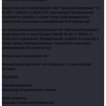
Свидетельство о регистрации СМИ "Уральский меридиан" Эл
№ ФС77-88880 от 06.05.2025 года выдано Федеральной
службой по надзору в сфере связи, информационных
технологий и массовых коммуникаций (Роскомнадзор)
На сайте размещаются материалы ИА "Уральский меридиан",
свидетельство о регистрации СМИ ИА № ФС77-89575 от
10.06.2025 года выдано Федеральной службой по надзору в
сфере связи, информационных технологий и массовых
коммуникаций (Роскомнадзор)
Возрастные ограничения 18+
Мнение редакции может не совпадать с точкой зрения
авторов.
РЕДАКЦИЯ
Главный редактор:
Александр Владимирович Аникин
Шеф-редактор:
Вероника Романовна Румянцева