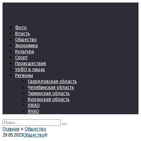
Перейти
к
контенту
Фото
Власть
Общество
Экономика
Культура
Спорт
Происшествия
УрФО в лицах
Регионы
Свердловская область
Челябинская область
Тюменская область
Курганская область
ХМАО
ЯНАО
Search
for:
Главная
»
Общество
29.05.2023
Общество
0