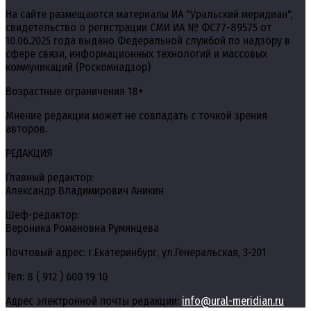
На сайте размещаются материалы ИА "Уральский меридиан",
свидетельство о регистрации СМИ ИА № ФС77-89575 от
10.06.2025 года выдано Федеральной службой по надзору в
сфере связи, информационных технологий и массовых
коммуникаций (Роскомнадзор)
Возрастные ограничения 18+
Мнение редакции может не совпадать с точкой зрения
авторов.
РЕДАКЦИЯ
Главный редактор:
Александр Владимирович Аникин
Шеф-редактор:
Вероника Романовна Румянцева
Почтовый адрес: г.Екатеринбург, ул.Генеральская, 3-201
Тел: 8 ( 912 ) 600 19 10
Адрес электронной почты редакции:
info@ural-meridian.ru