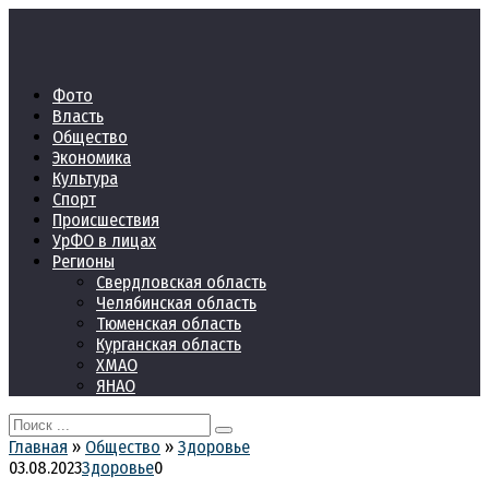
Перейти
к
контенту
Фото
Власть
Общество
Экономика
Культура
Спорт
Происшествия
УрФО в лицах
Регионы
Свердловская область
Челябинская область
Тюменская область
Курганская область
ХМАО
ЯНАО
Search
for:
Главная
»
Общество
»
Здоровье
03.08.2023
Здоровье
0