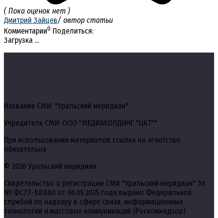
( Пока оценок нет )
Дмитрий Зайцев
/ автор статьи
0
Комментарии
Поделиться:
Загрузка ...
Название СМИ: "Уральский меридиан"
Учредитель СМИ: ООО "МЕДИАХОЛДИНГ "ЦКТ""
При использовании материалов ссылка на агентство
обязательна
© 2026 Уральский меридиан
Свидетельство о регистрации СМИ "Уральский меридиан" Эл
№ ФС77-88880 от 06.05.2025 года выдано Федеральной
службой по надзору в сфере связи, информационных
технологий и массовых коммуникаций (Роскомнадзор)