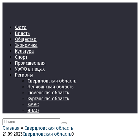
Перейти
к
контенту
Фото
Власть
Общество
Экономика
Культура
Спорт
Происшествия
УрФО в лицах
Регионы
Свердловская область
Челябинская область
Тюменская область
Курганская область
ХМАО
ЯНАО
Search
for:
Главная
»
Свердловская область
21.09.2023
Свердловская область
0