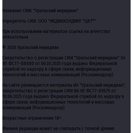
Название СМИ: "Уральский меридиан"
Учредитель СМИ: ООО "МЕДИАХОЛДИНГ "ЦКТ""
При использовании материалов ссылка на агентство
обязательна
© 2026 Уральский меридиан
Свидетельство о регистрации СМИ "Уральский меридиан" Эл
№ ФС77-88880 от 06.05.2025 года выдано Федеральной
службой по надзору в сфере связи, информационных
технологий и массовых коммуникаций (Роскомнадзор)
На сайте размещаются материалы ИА "Уральский меридиан",
свидетельство о регистрации СМИ ИА № ФС77-89575 от
10.06.2025 года выдано Федеральной службой по надзору в
сфере связи, информационных технологий и массовых
коммуникаций (Роскомнадзор)
Возрастные ограничения 18+
Мнение редакции может не совпадать с точкой зрения