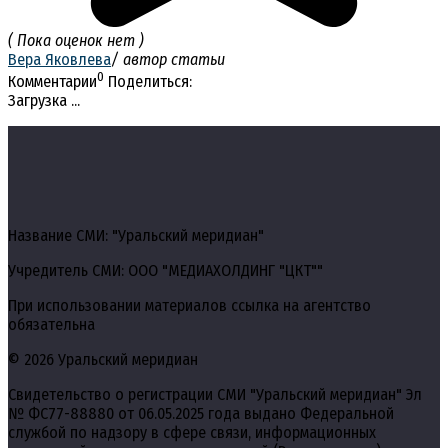
( Пока оценок нет )
Вера Яковлева
/ автор статьи
0
Комментарии
Поделиться:
Загрузка ...
Название СМИ: "Уральский меридиан"
Учредитель СМИ: ООО "МЕДИАХОЛДИНГ "ЦКТ""
При использовании материалов ссылка на агентство
обязательна
© 2026 Уральский меридиан
Свидетельство о регистрации СМИ "Уральский меридиан" Эл
№ ФС77-88880 от 06.05.2025 года выдано Федеральной
службой по надзору в сфере связи, информационных