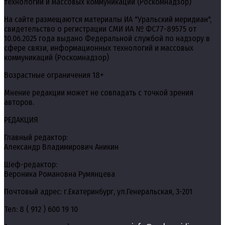
технологий и массовых коммуникаций (Роскомнадзор)
На сайте размещаются материалы ИА "Уральский меридиан",
свидетельство о регистрации СМИ ИА № ФС77-89575 от
10.06.2025 года выдано Федеральной службой по надзору в
сфере связи, информационных технологий и массовых
коммуникаций (Роскомнадзор)
Возрастные ограничения 18+
Мнение редакции может не совпадать с точкой зрения
авторов.
РЕДАКЦИЯ
Главный редактор:
Александр Владимирович Аникин
Шеф-редактор:
Вероника Романовна Румянцева
Почтовый адрес: г.Екатеринбург, ул.Генеральская, 3-201
Тел: 8 ( 912 ) 600 19 10