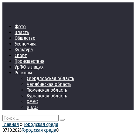
Перейти
к
контенту
Фото
Власть
Общество
Экономика
Культура
Спорт
Происшествия
УрФО в лицах
Регионы
Свердловская область
Челябинская область
Тюменская область
Курганская область
ХМАО
ЯНАО
Search
for:
Главная
»
Городская среда
07.10.2023
Городская среда
0