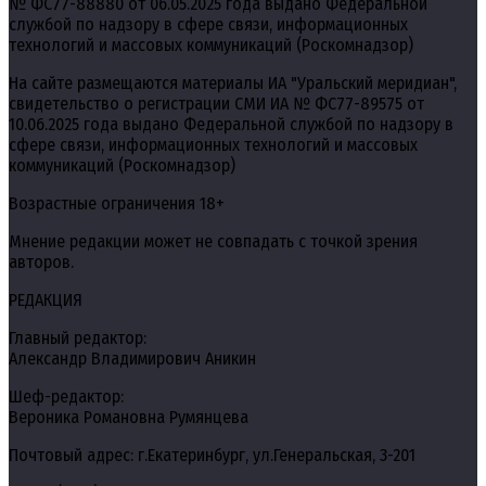
№ ФС77-88880 от 06.05.2025 года выдано Федеральной
службой по надзору в сфере связи, информационных
технологий и массовых коммуникаций (Роскомнадзор)
На сайте размещаются материалы ИА "Уральский меридиан",
свидетельство о регистрации СМИ ИА № ФС77-89575 от
10.06.2025 года выдано Федеральной службой по надзору в
сфере связи, информационных технологий и массовых
коммуникаций (Роскомнадзор)
Возрастные ограничения 18+
Мнение редакции может не совпадать с точкой зрения
авторов.
РЕДАКЦИЯ
Главный редактор:
Александр Владимирович Аникин
Шеф-редактор:
Вероника Романовна Румянцева
Почтовый адрес: г.Екатеринбург, ул.Генеральская, 3-201