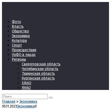
Перейти
к
контенту
Фото
Власть
Общество
Экономика
Культура
Спорт
Происшествия
УрФО в лицах
Регионы
Свердловская область
Челябинская область
Тюменская область
Курганская область
ХМАО
ЯНАО
Search
for:
Главная
»
Экономика
05.11.2023
Экономика
0