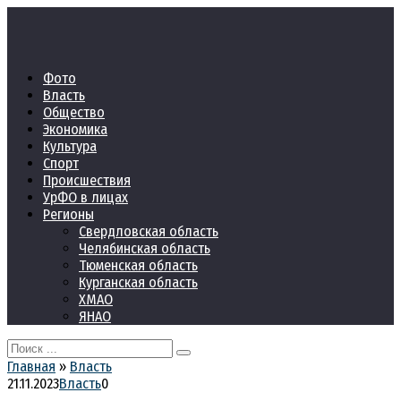
Перейти
к
контенту
Фото
Власть
Общество
Экономика
Культура
Спорт
Происшествия
УрФО в лицах
Регионы
Свердловская область
Челябинская область
Тюменская область
Курганская область
ХМАО
ЯНАО
Search
for:
Главная
»
Власть
21.11.2023
Власть
0