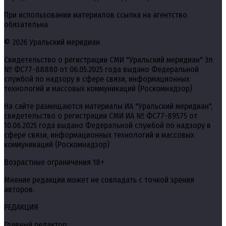
При использовании материалов ссылка на агентство
обязательна
© 2026 Уральский меридиан
Свидетельство о регистрации СМИ "Уральский меридиан" Эл
№ ФС77-88880 от 06.05.2025 года выдано Федеральной
службой по надзору в сфере связи, информационных
технологий и массовых коммуникаций (Роскомнадзор)
На сайте размещаются материалы ИА "Уральский меридиан",
свидетельство о регистрации СМИ ИА № ФС77-89575 от
10.06.2025 года выдано Федеральной службой по надзору в
сфере связи, информационных технологий и массовых
коммуникаций (Роскомнадзор)
Возрастные ограничения 18+
Мнение редакции может не совпадать с точкой зрения
авторов.
РЕДАКЦИЯ
Главный редактор: