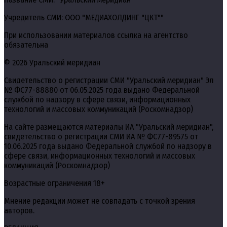
Учредитель СМИ: ООО "МЕДИАХОЛДИНГ "ЦКТ""
При использовании материалов ссылка на агентство
обязательна
© 2026 Уральский меридиан
Свидетельство о регистрации СМИ "Уральский меридиан" Эл
№ ФС77-88880 от 06.05.2025 года выдано Федеральной
службой по надзору в сфере связи, информационных
технологий и массовых коммуникаций (Роскомнадзор)
На сайте размещаются материалы ИА "Уральский меридиан",
свидетельство о регистрации СМИ ИА № ФС77-89575 от
10.06.2025 года выдано Федеральной службой по надзору в
сфере связи, информационных технологий и массовых
коммуникаций (Роскомнадзор)
Возрастные ограничения 18+
Мнение редакции может не совпадать с точкой зрения
авторов.