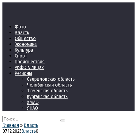
Перейти
к
контенту
Фото
Власть
Общество
Экономика
Культура
Спорт
Происшествия
УрФО в лицах
Регионы
Свердловская область
Челябинская область
Тюменская область
Курганская область
ХМАО
ЯНАО
Search
for:
Главная
»
Власть
07.12.2023
Власть
0