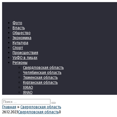
Перейти
к
контенту
Фото
Власть
Общество
Экономика
Культура
Спорт
Происшествия
УрФО в лицах
Регионы
Свердловская область
Челябинская область
Тюменская область
Курганская область
ХМАО
ЯНАО
Search
for:
Главная
»
Свердловская область
26.12.2023
Свердловская область
0