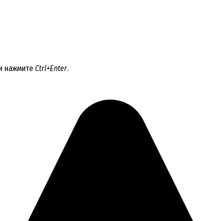
 и нажмите
Ctrl+Enter
.