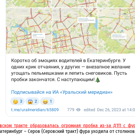
вском тракте образовалась огромная пробка из-за ДТП с фу
катеринбург – Серов (Серовский тракт) фура уходила от столкно