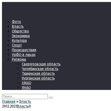
Перейти
к
контенту
Фото
Власть
Общество
Экономика
Культура
Спорт
Происшествия
УрФО в лицах
Регионы
Свердловская область
Челябинская область
Тюменская область
Курганская область
ХМАО
ЯНАО
Search
for:
Главная
»
Власть
29.12.2023
Власть
0