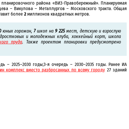
м планировочного района «ВИЗ-Правобережный». Планируемая
ева – Викулова – Металлургов – Московского тракта. Общая
тавит более
2
миллионов квадратных метров.
0
юных горожан,
7
школ на
9 225
мест, детскую и взрослую
дростковых и молодежных клуба, хоккейный корт, школа
кого пруда
. Также проектом планировки предусмотрено
ь – 2025–2030 годы;3-я очередь – 2030–2035 годы. Ранее ИА
ин комплекс вместо разбросанных по всему городу
27 зданий