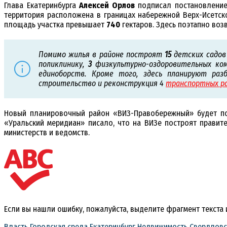
Глава Екатеринбурга
Алексей Орлов
подписал постановление 
территория расположена в границах набережной Верх-Исетс
площадь участка превышает
740
гектаров. Здесь поэтапно воз
Помимо жилья в районе построят
15
детских садов
поликлинику,
3
физкультурно-оздоровительных ко
единоборств. Кроме того, здесь планируют раз
строительство и реконструкция 4
транспортных р
Новый планировочный район «ВИЗ-Правобережный» будет пост
«Уральский меридиан» писало, что на ВИЗе построят правите
министерств и ведомств.
Если вы нашли ошибку, пожалуйста, выделите фрагмент текста
Власть
Городская среда
Екатеринбург
Недвижимость
Свердловс