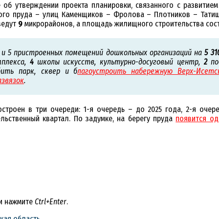
об утверждении проекта планировки, связанного с развитие
кого пруда – улиц Каменщиков – Фролова – Плотников – Татищ
ведут
9
микрорайонов, а площадь жилищного строительства сос
 и 5 пристроенных помещений дошкольных организаций на
5 31
мплекса,
4
школы искусств, культурно-досуговый центр,
2
по
бить парк, сквер и б
лагоустроить набережную Верх-Исетс
азвязок
.
роен в три очереди: 1-я очередь – до 2025 года, 2-я очеред
льственный квартал. По задумке, на берегу пруда
появится од
 и нажмите
Ctrl+Enter
.
кая область