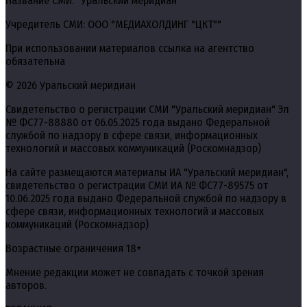
Название СМИ: "Уральский меридиан"
Учредитель СМИ: ООО "МЕДИАХОЛДИНГ "ЦКТ""
При использовании материалов ссылка на агентство
обязательна
© 2026 Уральский меридиан
Свидетельство о регистрации СМИ "Уральский меридиан" Эл
№ ФС77-88880 от 06.05.2025 года выдано Федеральной
службой по надзору в сфере связи, информационных
технологий и массовых коммуникаций (Роскомнадзор)
На сайте размещаются материалы ИА "Уральский меридиан",
свидетельство о регистрации СМИ ИА № ФС77-89575 от
10.06.2025 года выдано Федеральной службой по надзору в
сфере связи, информационных технологий и массовых
коммуникаций (Роскомнадзор)
Возрастные ограничения 18+
Мнение редакции может не совпадать с точкой зрения
авторов.