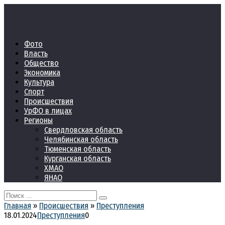
Перейти
к
контенту
Фото
Власть
Общество
Экономика
Культура
Спорт
Происшествия
УрФО в лицах
Регионы
Свердловская область
Челябинская область
Тюменская область
Курганская область
ХМАО
ЯНАО
Search
for:
Главная
»
Происшествия
»
Преступления
18.01.2024
Преступления
0