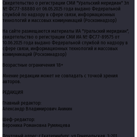
Свидетельство о регистрации СМИ "Уральский меридиан" Эл
№ ФС77-88880 от 06.05.2025 года выдано Федеральной
службой по надзору в сфере связи, информационных
технологий и массовых коммуникаций (Роскомнадзор)
На сайте размещаются материалы ИА "Уральский меридиан",
свидетельство о регистрации СМИ ИА № ФС77-89575 от
10.06.2025 года выдано Федеральной службой по надзору в
сфере связи, информационных технологий и массовых
коммуникаций (Роскомнадзор)
Возрастные ограничения 18+
Мнение редакции может не совпадать с точкой зрения
авторов.
РЕДАКЦИЯ
Главный редактор:
Александр Владимирович Аникин
Шеф-редактор:
Вероника Романовна Румянцева
Почтовый адрес: г.Екатеринбург, ул.Генеральская, 3-201