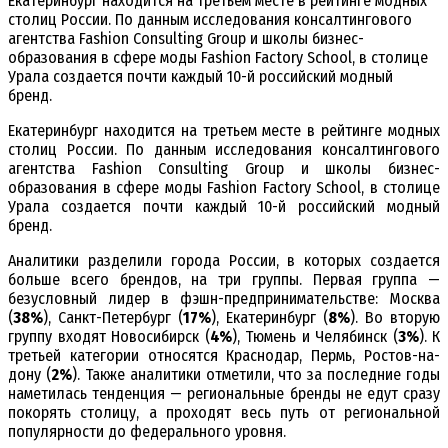
Екатеринбург находится на третьем месте в рейтинге модных
столиц России. По данным исследования консалтингового
агентства Fashion Consulting Group и школы бизнес-
образования в сфере моды Fashion Factory School, в столице
Урала создается почти каждый 10-й российский модный
бренд.
Екатеринбург находится на третьем месте в рейтинге модных
столиц России. По данным исследования консалтингового
агентства Fashion Consulting Group и школы бизнес-
образования в сфере моды Fashion Factory School, в столице
Урала создается почти каждый 10-й российский модный
бренд.
Аналитики разделили города России, в которых создается
больше всего брендов, на три группы. Первая группа —
безусловный лидер в фэшн-предпринимательстве: Москва
(
38%
), Санкт-Петербург (
17%
), Екатеринбург (
8%
). Во вторую
группу входят Новосибирск (
4%
), Тюмень и Челябинск (
3%
). К
третьей категории относятся Краснодар, Пермь, Ростов-на-
дону (
2%
). Также аналитики отметили, что за последние годы
наметилась тенденция — региональные бренды не едут сразу
покорять столицу, а проходят весь путь от региональной
популярности до федерального уровня.