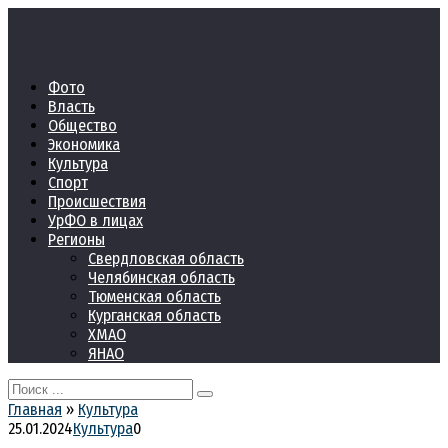
Перейти
к
контенту
Фото
Власть
Общество
Экономика
Культура
Спорт
Происшествия
УрФО в лицах
Регионы
Свердловская область
Челябинская область
Тюменская область
Курганская область
ХМАО
ЯНАО
Search
for:
Главная
»
Культура
25.01.2024
Культура
0