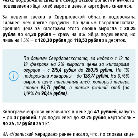
Резко подорожала свёкла в Свердловской области и немного
подешевели яйца, хлеб вырос в цене, а картофель снизился.
За неделю свёкла в Свердловской области подорожала
сильнее, чем другие продукты. По данным Свердловскстата,
средняя цена за килограмм этого овоща выросла с
38,25
рубля
до
41,30 рубля
– сразу на 8%. Яйца подешевели, но
лишь на 1,5% – с
120,30 рубля
до
118,52 рубля
за десяток.
По данным Свердловскстата, за неделю с 12 по
19 февраля на 2% выросли цены за килограмм
огурцов – с
275,4 рубля
до
280,75 рубля
. На 1%
подорожали макароны – до
128,77 рубля.
На 0,76%
вырос в цене пшеничный хлеб, который теперь
стоит
93,71 рубля
, а также ржаной хлеб (на
1,19% до
90,44 рубля
).
Килограмм моркови увеличился в цене до
47 рублей
, капусты
– до
37 рублей
. Лук подешевел до
32,75 рубля
, картофель –
до
24, 17 рубля
за 1 кг.
ИА «Уральский меридиан» ранее писало, что, по словам вице-