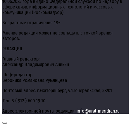
10.06.2025 года выдано Федеральной службой по надзору в
сфере связи, информационных технологий и массовых
коммуникаций (Роскомнадзор)
Возрастные ограничения 18+
Мнение редакции может не совпадать с точкой зрения
авторов.
РЕДАКЦИЯ
Главный редактор:
Александр Владимирович Аникин
Шеф-редактор:
Вероника Романовна Румянцева
Почтовый адрес: г.Екатеринбург, ул.Генеральская, 3-201
Тел: 8 ( 912 ) 600 19 10
Адрес электронной почты редакции:
info@ural-meridian.ru