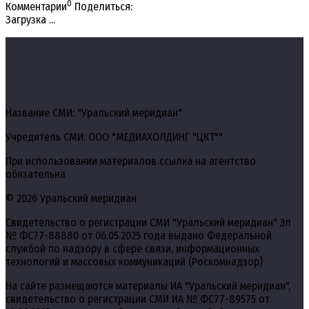
0
Комментарии
Поделиться:
Загрузка ...
Название СМИ: "Уральский меридиан"
Учредитель СМИ: ООО "МЕДИАХОЛДИНГ "ЦКТ""
При использовании материалов ссылка на агентство
обязательна
© 2026 Уральский меридиан
Свидетельство о регистрации СМИ "Уральский меридиан" Эл
№ ФС77-88880 от 06.05.2025 года выдано Федеральной
службой по надзору в сфере связи, информационных
технологий и массовых коммуникаций (Роскомнадзор)
На сайте размещаются материалы ИА "Уральский меридиан",
свидетельство о регистрации СМИ ИА № ФС77-89575 от