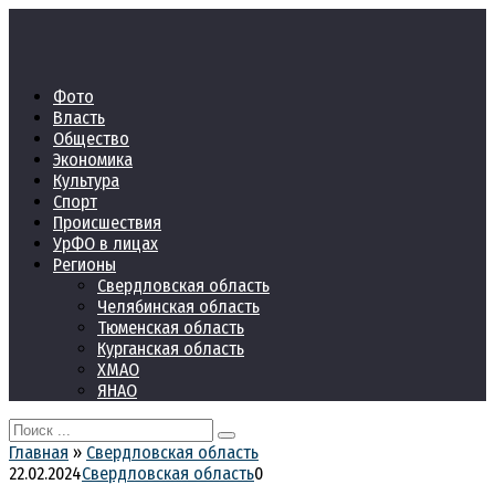
Перейти
к
контенту
Фото
Власть
Общество
Экономика
Культура
Спорт
Происшествия
УрФО в лицах
Регионы
Свердловская область
Челябинская область
Тюменская область
Курганская область
ХМАО
ЯНАО
Search
for:
Главная
»
Свердловская область
22.02.2024
Свердловская область
0