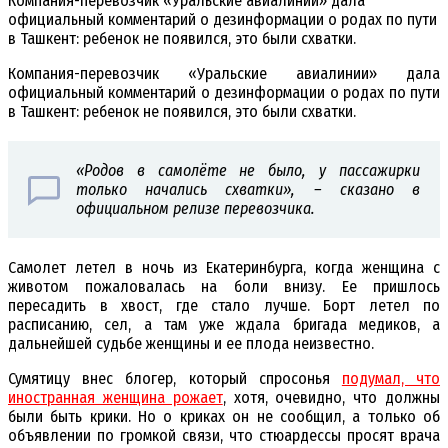
Компания-перевозчик «Уральские авиалинии» дала
официальный комментарий о дезинформации о родах по пути
в Ташкент: ребенок не появился, это были схватки.
Компания-перевозчик «Уральские авиалинии» дала
официальный комментарий о дезинформации о родах по пути
в Ташкент: ребенок не появился, это были схватки.
«Родов в самолёте не было, у пассажирки
только начались схватки», – сказано в
официальном релизе перевозчика.
Самолет летел в ночь из Екатеринбурга, когда женщина с
животом пожаловалась на боли внизу. Ее пришлось
пересадить в хвост, где стало лучше. Борт летел по
расписанию, сел, а там уже ждала бригада медиков, а
дальнейшей судьбе женщины и ее плода неизвестно.
Сумятицу внес блогер, который спросонья
подумал, что
иностранная женщина рожает
, хотя, очевидно, что должны
были быть крики. Но о криках он не сообщил, а только об
объявлении по громкой связи, что стюардессы просят врача