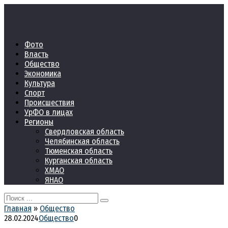
Перейти
к
контенту
Фото
Власть
Общество
Экономика
Культура
Спорт
Происшествия
УрФО в лицах
Регионы
Свердловская область
Челябинская область
Тюменская область
Курганская область
ХМАО
ЯНАО
Search
for:
Главная
»
Общество
28.02.2024
Общество
0