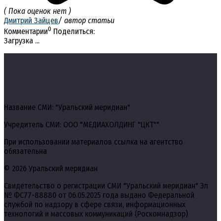
( Пока оценок нет )
Дмитрий Зайцев
/ автор статьи
0
Комментарии
Поделиться:
Загрузка ...
Название СМИ: "Уральский меридиан"
Учредитель СМИ: ООО "МЕДИАХОЛДИНГ "ЦКТ""
При использовании материалов ссылка на агентство
обязательна
© 2026 Уральский меридиан
Свидетельство о регистрации СМИ "Уральский меридиан" Эл
№ ФС77-88880 от 06.05.2025 года выдано Федеральной
службой по надзору в сфере связи, информационных
технологий и массовых коммуникаций (Роскомнадзор)