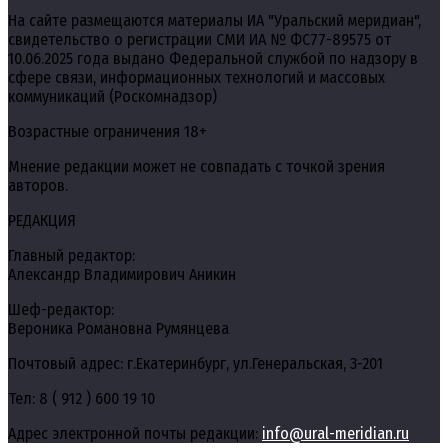
На сайте размещаются материалы ИА "Уральский меридиан",
свидетельство о регистрации СМИ ИА № ФС77-89575 от
10.06.2025 года выдано Федеральной службой по надзору в
сфере связи, информационных технологий и массовых
коммуникаций (Роскомнадзор)
Возрастные ограничения 18+
Мнение редакции может не совпадать с точкой зрения
авторов.
РЕДАКЦИЯ
Главный редактор:
Александр Владимирович Аникин
Шеф-редактор:
Вероника Романовна Румянцева
Почтовый адрес: г.Екатеринбург, ул.Генеральская, 3-201
Тел: 8 ( 912 ) 600 19 10
Адрес электронной почты редакции:
info@ural-meridian.ru