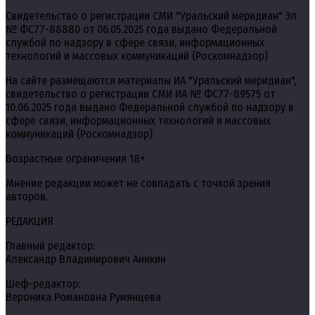
Свидетельство о регистрации СМИ "Уральский меридиан" Эл
№ ФС77-88880 от 06.05.2025 года выдано Федеральной
службой по надзору в сфере связи, информационных
технологий и массовых коммуникаций (Роскомнадзор)
На сайте размещаются материалы ИА "Уральский меридиан",
свидетельство о регистрации СМИ ИА № ФС77-89575 от
10.06.2025 года выдано Федеральной службой по надзору в
сфере связи, информационных технологий и массовых
коммуникаций (Роскомнадзор)
Возрастные ограничения 18+
Мнение редакции может не совпадать с точкой зрения
авторов.
РЕДАКЦИЯ
Главный редактор:
Александр Владимирович Аникин
Шеф-редактор:
Вероника Романовна Румянцева