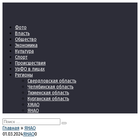
Перейти
к
контенту
Фото
Власть
Общество
Экономика
Культура
Спорт
Происшествия
УрФО в лицах
Регионы
Свердловская область
Челябинская область
Тюменская область
Курганская область
ХМАО
ЯНАО
Search
for:
Главная
»
ЯНАО
01.03.2024
ЯНАО
0