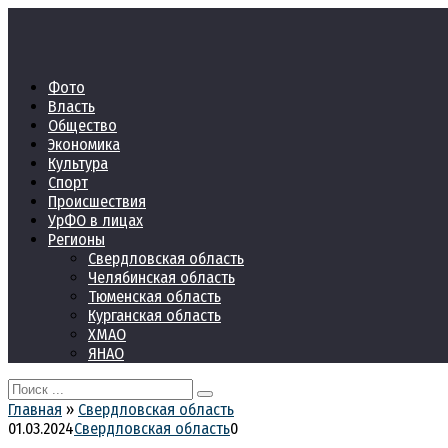
Перейти
к
контенту
Фото
Власть
Общество
Экономика
Культура
Спорт
Происшествия
УрФО в лицах
Регионы
Свердловская область
Челябинская область
Тюменская область
Курганская область
ХМАО
ЯНАО
Search
for:
Главная
»
Свердловская область
01.03.2024
Свердловская область
0