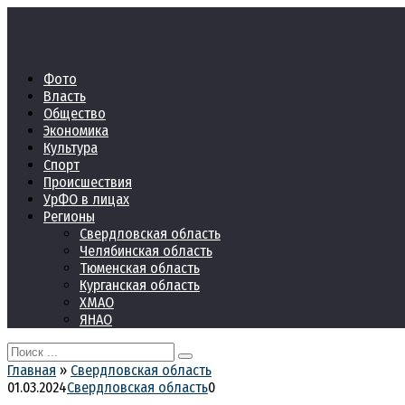
Перейти
к
контенту
Фото
Власть
Общество
Экономика
Культура
Спорт
Происшествия
УрФО в лицах
Регионы
Свердловская область
Челябинская область
Тюменская область
Курганская область
ХМАО
ЯНАО
Search
for:
Главная
»
Свердловская область
01.03.2024
Свердловская область
0