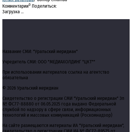
0
Комментарии
Поделиться:
Загрузка ...
Название СМИ: "Уральский меридиан"
Учредитель СМИ: ООО "МЕДИАХОЛДИНГ "ЦКТ""
При использовании материалов ссылка на агентство
обязательна
© 2026 Уральский меридиан
Свидетельство о регистрации СМИ "Уральский меридиан" Эл
№ ФС77-88880 от 06.05.2025 года выдано Федеральной
службой по надзору в сфере связи, информационных
технологий и массовых коммуникаций (Роскомнадзор)
На сайте размещаются материалы ИА "Уральский меридиан",
свидетельство о регистрации СМИ ИА № ФС77-89575 от