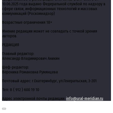
10.06.2025 года выдано Федеральной службой по надзору в
сфере связи, информационных технологий и массовых
коммуникаций (Роскомнадзор)
Возрастные ограничения 18+
Мнение редакции может не совпадать с точкой зрения
авторов.
РЕДАКЦИЯ
Главный редактор:
Александр Владимирович Аникин
Шеф-редактор:
Вероника Романовна Румянцева
Почтовый адрес: г.Екатеринбург, ул.Генеральская, 3-201
Тел: 8 ( 912 ) 600 19 10
Адрес электронной почты редакции:
info@ural-meridian.ru