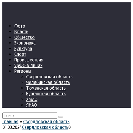
Перейти
к
контенту
Фото
Власть
Общество
Экономика
Культура
Спорт
Происшествия
УрФО в лицах
Регионы
Свердловская область
Челябинская область
Тюменская область
Курганская область
ХМАО
ЯНАО
Search
for:
Главная
»
Свердловская область
01.03.2024
Свердловская область
0