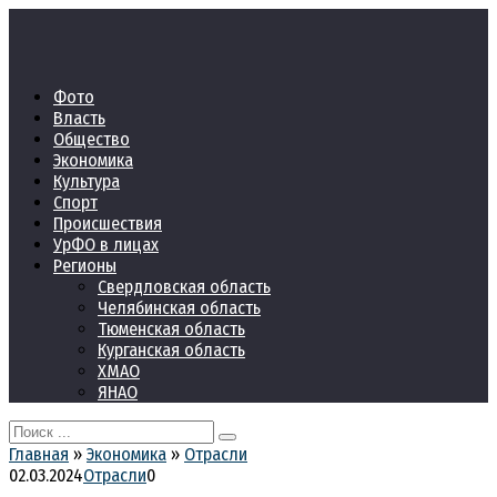
Перейти
к
контенту
Фото
Власть
Общество
Экономика
Культура
Спорт
Происшествия
УрФО в лицах
Регионы
Свердловская область
Челябинская область
Тюменская область
Курганская область
ХМАО
ЯНАО
Search
for:
Главная
»
Экономика
»
Отрасли
02.03.2024
Отрасли
0