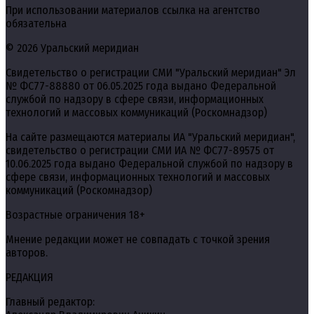
При использовании материалов ссылка на агентство
обязательна
© 2026 Уральский меридиан
Свидетельство о регистрации СМИ "Уральский меридиан" Эл
№ ФС77-88880 от 06.05.2025 года выдано Федеральной
службой по надзору в сфере связи, информационных
технологий и массовых коммуникаций (Роскомнадзор)
На сайте размещаются материалы ИА "Уральский меридиан",
свидетельство о регистрации СМИ ИА № ФС77-89575 от
10.06.2025 года выдано Федеральной службой по надзору в
сфере связи, информационных технологий и массовых
коммуникаций (Роскомнадзор)
Возрастные ограничения 18+
Мнение редакции может не совпадать с точкой зрения
авторов.
РЕДАКЦИЯ
Главный редактор: