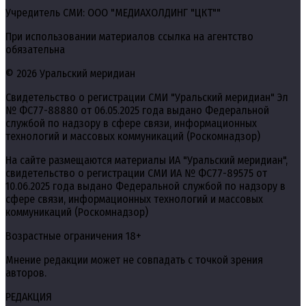
Учредитель СМИ: ООО "МЕДИАХОЛДИНГ "ЦКТ""
При использовании материалов ссылка на агентство
обязательна
© 2026 Уральский меридиан
Свидетельство о регистрации СМИ "Уральский меридиан" Эл
№ ФС77-88880 от 06.05.2025 года выдано Федеральной
службой по надзору в сфере связи, информационных
технологий и массовых коммуникаций (Роскомнадзор)
На сайте размещаются материалы ИА "Уральский меридиан",
свидетельство о регистрации СМИ ИА № ФС77-89575 от
10.06.2025 года выдано Федеральной службой по надзору в
сфере связи, информационных технологий и массовых
коммуникаций (Роскомнадзор)
Возрастные ограничения 18+
Мнение редакции может не совпадать с точкой зрения
авторов.
РЕДАКЦИЯ