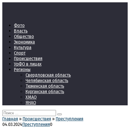
Перейти
к
контенту
Фото
Власть
Общество
Экономика
Культура
Спорт
Происшествия
УрФО в лицах
Регионы
Свердловская область
Челябинская область
Тюменская область
Курганская область
ХМАО
ЯНАО
Search
for:
Главная
»
Происшествия
»
Преступления
04.03.2024
Преступления
0