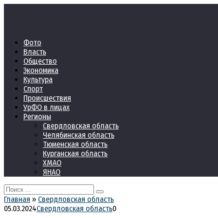
Перейти
к
контенту
Фото
Власть
Общество
Экономика
Культура
Спорт
Происшествия
УрФО в лицах
Регионы
Свердловская область
Челябинская область
Тюменская область
Курганская область
ХМАО
ЯНАО
Search
for:
Главная
»
Свердловская область
05.03.2024
Свердловская область
0