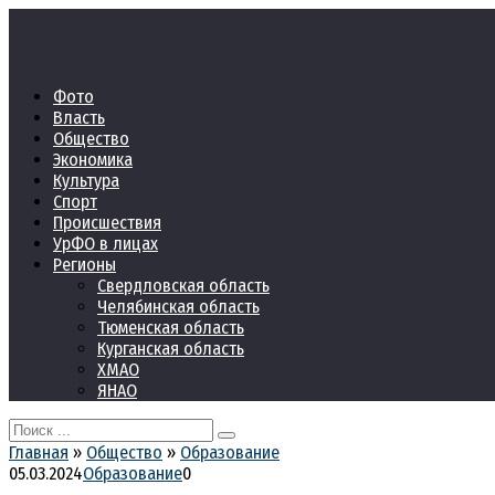
Перейти
к
контенту
Фото
Власть
Общество
Экономика
Культура
Спорт
Происшествия
УрФО в лицах
Регионы
Свердловская область
Челябинская область
Тюменская область
Курганская область
ХМАО
ЯНАО
Search
for:
Главная
»
Общество
»
Образование
05.03.2024
Образование
0