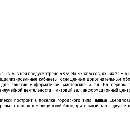
. кв. м, в ней предусмотрено 48 учебных классов, из них 24 – в
специализированные кабинеты, оснащенные дополнительным об
 для занятий информатикой, мастерские и т.д. На первом 
неучебной деятельности – актовый зал, информационный центр,
мплекс» построит в поселке городского типа Пышма Свердло
трены столовая и медицинский блок, зрительный зал с двусвет