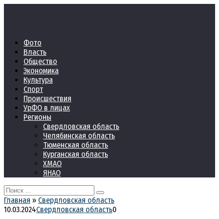
Перейти
к
контенту
Фото
Власть
Общество
Экономика
Культура
Спорт
Происшествия
УрФО в лицах
Регионы
Свердловская область
Челябинская область
Тюменская область
Курганская область
ХМАО
ЯНАО
Search
for:
Главная
»
Свердловская область
10.03.2024
Свердловская область
0