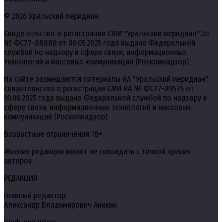
© 2026 Уральский меридиан
Свидетельство о регистрации СМИ "Уральский меридиан" Эл
№ ФС77-88880 от 06.05.2025 года выдано Федеральной
службой по надзору в сфере связи, информационных
технологий и массовых коммуникаций (Роскомнадзор)
На сайте размещаются материалы ИА "Уральский меридиан",
свидетельство о регистрации СМИ ИА № ФС77-89575 от
10.06.2025 года выдано Федеральной службой по надзору в
сфере связи, информационных технологий и массовых
коммуникаций (Роскомнадзор)
Возрастные ограничения 18+
Мнение редакции может не совпадать с точкой зрения
авторов.
РЕДАКЦИЯ
Главный редактор:
Александр Владимирович Аникин