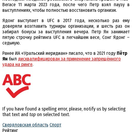
Вегасе 11 марта 2023 года, после чего Петр взял паузу в
выступлениях, чтобы полностью восстановить организм.
Ядонг выступает в UFC в 2017 года, несколько раз ему
доверяли возглавить турниры организации, и шесть раз он
забирал бонусы за выступления вечера. Петр Ян занимает
пятую строчку рейтинга UFC в легчайшем весе, Сонг Ядонг –
седьмую.
Ранее ИА «Уральский меридиан» писало, что в 2021 году
Пётр
Ян
был
дисквалифицирован за применение запрещённого
удара на ринге
.
If you have found a spelling error, please, notify us by selecting
that text and
tap
on selected text.
Свердловская область
Спорт
Рейтинг