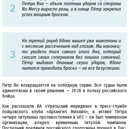
Петра Яна — объем плотных ударов со стороны
No Mercy выросло разы, и в конце Пётр закрепил
успех мощным броском.
На третий раунд Ядонг вышел уже вымотаны и
с жестким рассечением над глазом. Мы наконец-
то увидели того самого злого Яна, который
сносит своих соперников без лишних сомнений.
Пётр выдавал длинные серии ударов, Ядонг
пытался проводить броски — но все безуспешно.
Пётр Ян возвращается на победную серию. Все судьи были
единогласны в своем решении — 29:28 в пользу российского
бойца.
Как рассказали ИА «Уральский меридиан» в пресс-службе
бойцовского клуба «Архангел Михаил», в активе Петра
четыре титульных противостояния в UFC – он был чемпионом
организации, владел временным титулом чемпиона.
Последний поединок российского спортсмена прошел в Лас-