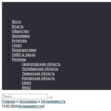
Перейти
к
контенту
Фото
Власть
Общество
Экономика
Культура
Спорт
Происшествия
УрФО в лицах
Регионы
Свердловская область
Челябинская область
Тюменская область
Курганская область
ХМАО
ЯНАО
Search
for:
Главная
»
Экономика
»
Недвижимость
11.03.2024
Недвижимость
0