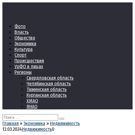
Перейти
к
контенту
Фото
Власть
Общество
Экономика
Культура
Спорт
Происшествия
УрФО в лицах
Регионы
Свердловская область
Челябинская область
Тюменская область
Курганская область
ХМАО
ЯНАО
Search
for:
Главная
»
Экономика
»
Недвижимость
12.03.2024
Недвижимость
0