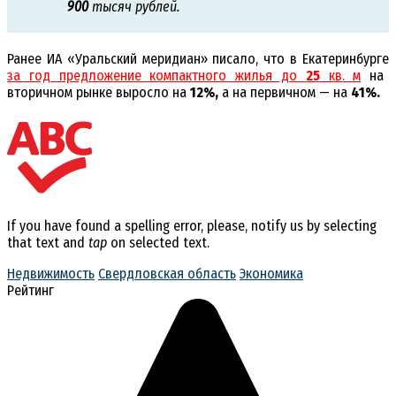
900
тысяч рублей.
Ранее ИА «Уральский меридиан» писало, что в Екатеринбурге
за год предложение компактного жилья до
25
кв. м
на
вторичном рынке выросло на
12%,
а на первичном — на
41%.
If you have found a spelling error, please, notify us by selecting
that text and
tap
on selected text.
Недвижимость
Свердловская область
Экономика
Рейтинг