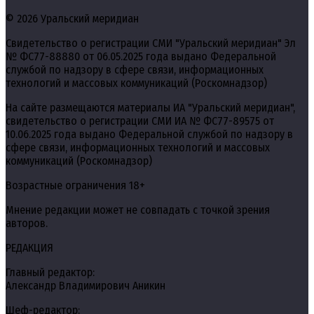
© 2026 Уральский меридиан
Свидетельство о регистрации СМИ "Уральский меридиан" Эл
№ ФС77-88880 от 06.05.2025 года выдано Федеральной
службой по надзору в сфере связи, информационных
технологий и массовых коммуникаций (Роскомнадзор)
На сайте размещаются материалы ИА "Уральский меридиан",
свидетельство о регистрации СМИ ИА № ФС77-89575 от
10.06.2025 года выдано Федеральной службой по надзору в
сфере связи, информационных технологий и массовых
коммуникаций (Роскомнадзор)
Возрастные ограничения 18+
Мнение редакции может не совпадать с точкой зрения
авторов.
РЕДАКЦИЯ
Главный редактор:
Александр Владимирович Аникин
Шеф-редактор: