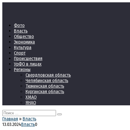
Перейти
к
контенту
Фото
Власть
Общество
Экономика
Культура
Спорт
Происшествия
УрФО в лицах
Регионы
Свердловская область
Челябинская область
Тюменская область
Курганская область
ХМАО
ЯНАО
Search
for:
Главная
»
Власть
13.03.2024
Власть
0