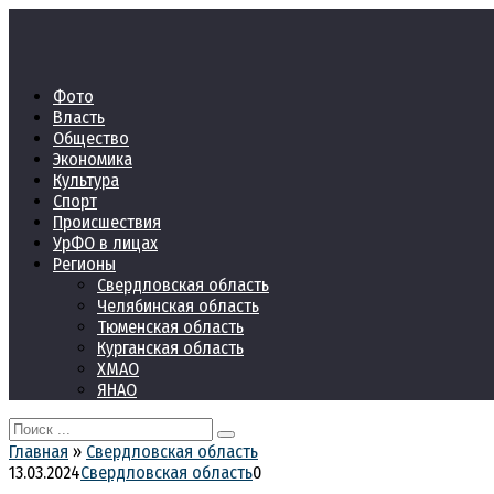
Перейти
к
контенту
Фото
Власть
Общество
Экономика
Культура
Спорт
Происшествия
УрФО в лицах
Регионы
Свердловская область
Челябинская область
Тюменская область
Курганская область
ХМАО
ЯНАО
Search
for:
Главная
»
Свердловская область
13.03.2024
Свердловская область
0