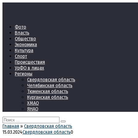
Перейти
к
контенту
Фото
Власть
Общество
Экономика
Культура
Спорт
Происшествия
УрФО в лицах
Регионы
Свердловская область
Челябинская область
Тюменская область
Курганская область
ХМАО
ЯНАО
Search
for:
Главная
»
Свердловская область
15.03.2024
Свердловская область
0