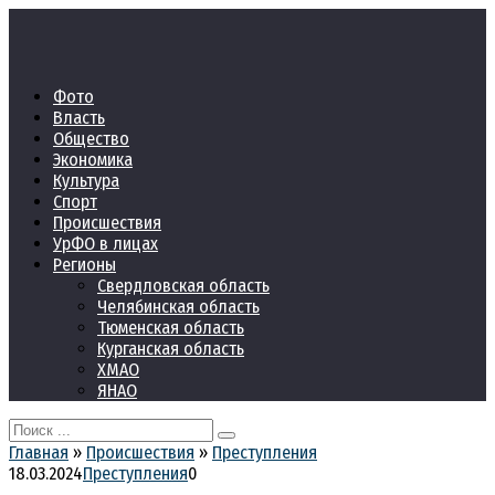
Перейти
к
контенту
Фото
Власть
Общество
Экономика
Культура
Спорт
Происшествия
УрФО в лицах
Регионы
Свердловская область
Челябинская область
Тюменская область
Курганская область
ХМАО
ЯНАО
Search
for:
Главная
»
Происшествия
»
Преступления
18.03.2024
Преступления
0