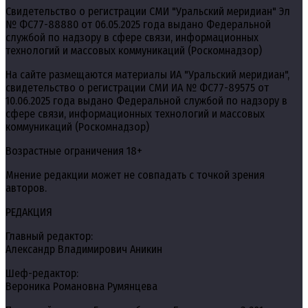
Свидетельство о регистрации СМИ "Уральский меридиан" Эл
№ ФС77-88880 от 06.05.2025 года выдано Федеральной
службой по надзору в сфере связи, информационных
технологий и массовых коммуникаций (Роскомнадзор)
На сайте размещаются материалы ИА "Уральский меридиан",
свидетельство о регистрации СМИ ИА № ФС77-89575 от
10.06.2025 года выдано Федеральной службой по надзору в
сфере связи, информационных технологий и массовых
коммуникаций (Роскомнадзор)
Возрастные ограничения 18+
Мнение редакции может не совпадать с точкой зрения
авторов.
РЕДАКЦИЯ
Главный редактор:
Александр Владимирович Аникин
Шеф-редактор:
Вероника Романовна Румянцева