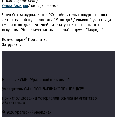
( Пока оценок нет )
Ольга Рамария
/ автор статьи
Член Союза журналистов РФ, победитель конкурса школы
литературной журналистики "Молодой Дельвинг", участница
смены молодых деятелей литературы и театрального
искусства "Экспериментальная сцена" форума "Таврида".
0
Комментарии
Поделиться:
Загрузка ...
Название СМИ: "Уральский меридиан"
Учредитель СМИ: ООО "МЕДИАХОЛДИНГ "ЦКТ""
При использовании материалов ссылка на агентство
обязательна
© 2026 Уральский меридиан