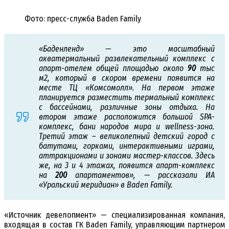
Фото: пресс-служба Baden Family
«Баденленд» — это масштабный
акватермальный развлекательный комплекс с
апарт-отелем общей площадью около
90
тыс
м2, который в скором времени появится на
месте ТЦ «Комсомолл». На первом этаже
планируется разместить термальный комплекс
с бассейнами, различные зоны отдыха. На
втором этаже расположится большой SPA-
комплекс, бани народов мира и wellness-зона.
Третий этаж – великолепный детский город с
батутами, горками, интерактивными играми,
аттракционами и зонами мастер-классов. Здесь
же, на 3 и 4 этажах, появится апарт-комплекс
на
200
апартаментов», — рассказали ИА
«Уральский меридиан» в Baden Family.
«Источник девелопмент» — специализированная компания,
входящая в состав ГК Baden Family, управляющим партнером