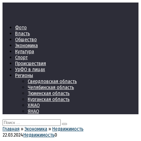
Перейти
к
контенту
Фото
Власть
Общество
Экономика
Культура
Спорт
Происшествия
УрФО в лицах
Регионы
Свердловская область
Челябинская область
Тюменская область
Курганская область
ХМАО
ЯНАО
Search
for:
Главная
»
Экономика
»
Недвижимость
22.03.2024
Недвижимость
0