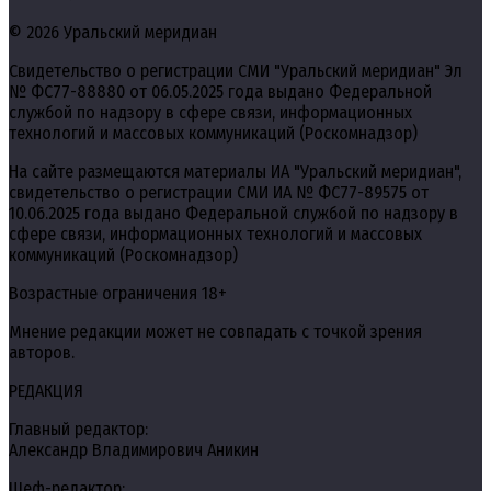
© 2026 Уральский меридиан
Свидетельство о регистрации СМИ "Уральский меридиан" Эл
№ ФС77-88880 от 06.05.2025 года выдано Федеральной
службой по надзору в сфере связи, информационных
технологий и массовых коммуникаций (Роскомнадзор)
На сайте размещаются материалы ИА "Уральский меридиан",
свидетельство о регистрации СМИ ИА № ФС77-89575 от
10.06.2025 года выдано Федеральной службой по надзору в
сфере связи, информационных технологий и массовых
коммуникаций (Роскомнадзор)
Возрастные ограничения 18+
Мнение редакции может не совпадать с точкой зрения
авторов.
РЕДАКЦИЯ
Главный редактор:
Александр Владимирович Аникин
Шеф-редактор: