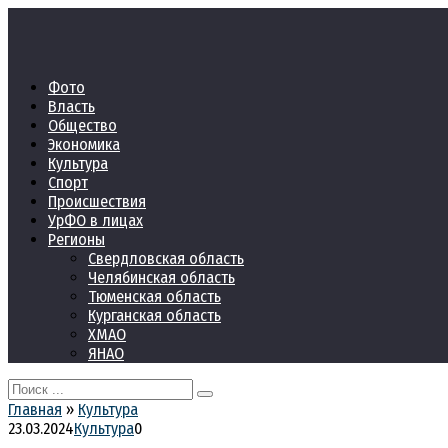
Перейти
к
контенту
Фото
Власть
Общество
Экономика
Культура
Спорт
Происшествия
УрФО в лицах
Регионы
Свердловская область
Челябинская область
Тюменская область
Курганская область
ХМАО
ЯНАО
Search
for:
Главная
»
Культура
23.03.2024
Культура
0