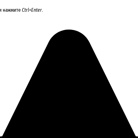
 и нажмите
Ctrl+Enter
.