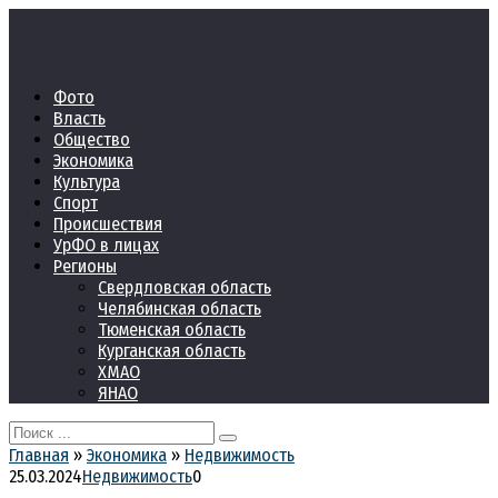
Перейти
к
контенту
Фото
Власть
Общество
Экономика
Культура
Спорт
Происшествия
УрФО в лицах
Регионы
Свердловская область
Челябинская область
Тюменская область
Курганская область
ХМАО
ЯНАО
Search
for:
Главная
»
Экономика
»
Недвижимость
25.03.2024
Недвижимость
0