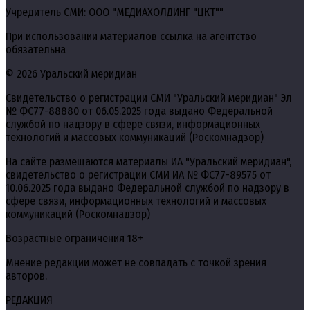
Учредитель СМИ: ООО "МЕДИАХОЛДИНГ "ЦКТ""
При использовании материалов ссылка на агентство
обязательна
© 2026 Уральский меридиан
Свидетельство о регистрации СМИ "Уральский меридиан" Эл
№ ФС77-88880 от 06.05.2025 года выдано Федеральной
службой по надзору в сфере связи, информационных
технологий и массовых коммуникаций (Роскомнадзор)
На сайте размещаются материалы ИА "Уральский меридиан",
свидетельство о регистрации СМИ ИА № ФС77-89575 от
10.06.2025 года выдано Федеральной службой по надзору в
сфере связи, информационных технологий и массовых
коммуникаций (Роскомнадзор)
Возрастные ограничения 18+
Мнение редакции может не совпадать с точкой зрения
авторов.
РЕДАКЦИЯ